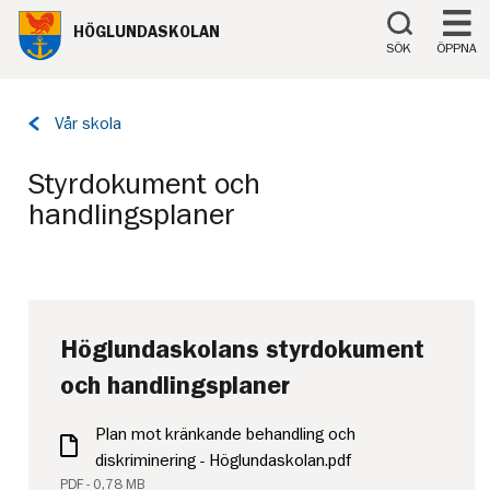
Till innehåll på sidan
HÖGLUNDASKOLAN
SÖK
ÖPPNA
Tillbaka
Vår skola
till
sidan:
Styrdokument och
handlingsplaner
Höglundaskolans styrdokument
och handlingsplaner
Plan mot kränkande behandling och
diskriminering - Höglundaskolan.pdf
PDF - 0,78 MB